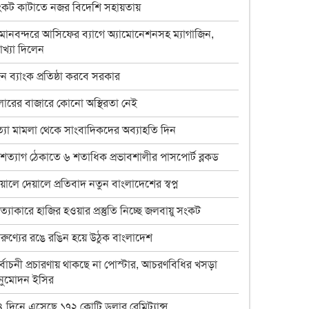
ংকট কাটাতে নজর বিদেশি সহায়তায়
৪ হত্যা মামলার আসামি ইউপি চেয়ারম্যান টিপু সাময়িক
বরখাস্ত
মানবন্দরে আসিফের ব্যাগে অ্যামোনেশনসহ ম্যাগাজিন,
যাখ্যা দিলেন
চাঁপাইনবাবগঞ্জে ডেঙ্গু প্রতিরোধে মশক নিধন কার্যক্রম শুরু
ন ব্যাংক প্রতিষ্ঠা করবে সরকার
রাষ্ট্রপতি ও প্রধান উপদেষ্টার সঙ্গে সেনাপ্রধানের সাক্ষাৎ
ারের বাজারে কোনো অস্থিরতা নেই
ইসির নির্বাচনী রোডম্যাপে যা থাকছে
্যা মামলা থেকে সাংবাদিকদের অব্যাহতি দিন
বাংলাদেশ জাতীয় অন্ধ কল্যাণ সমিতি চাঁপাইনবাবগঞ্জ
শাখার নবনির্বাচিত
শত্যাগ ঠেকাতে ৬ শতাধিক প্রভাবশালীর পাসপোর্ট ব্লকড
চাঁপাইনবাবগঞ্জে স্বেচ্ছাসেবক দলের মতবিনিময় সভা
য়ালে দেয়ালে প্রতিবাদ নতুন বাংলাদেশের স্বপ্ন
অনুষ্ঠিত
ত্যাকারে হাজির হওয়ার প্রস্তুতি নিচ্ছে জলবায়ু সংকট
চাঁপাইনবাবগঞ্জে বিদ্যুৎস্পৃষ্টে প্রাণ গেলো মা-মেয়ের
রুণ্যের রঙে রঙিন হয়ে উঠুক বাংলাদেশ
ডাকসু নির্বাচনে লড়ছেন চাঁপাইনবাবগঞ্জের ৯ শিক্ষার্থী
র্বাচনী প্রচারণায় থাকছে না পোস্টার, আচরণবিধির খসড়া
চাঁপাইনবাবগঞ্জ ফোরামের ৩৯ সদস্য বিশিষ্ট কমিটি গঠন :
নুমোদন ইসির
সভাপতি বুলবুল
 দিনে এসেছে ১৭২ কোটি ডলার রেমিট্যান্স