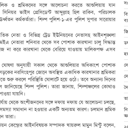
স
মালিক ও শ্রমিকদের সঙ্গে আলোচনা করতে আশুলিয়ায় যান
সিনিয়র ভাইস প্রেসিডেন্ট আব্দুল্লাহ হিল রাকিব, পরিচালক
বি
র্ধ্বতন কর্মকর্তারা। শিল্প পুলিশ-১-এর পুলিশ সুপার সারোয়ার
ব্
।
জি
ৈতিক নেতা ও বিভিন্ন ট্রেড ইউনিয়নের নেতাসহ আইনশৃঙ্খলা
এমইএ নেতারা শনিবার থেকে সব পোশাক কারখানা চালু সিদ্ধান্ত
ডল
 কাজ না করে কারখানা থেকে বেরিয়ে যাওয়ায় মালিকপক্ষ এসব
হত
এর ঘোষণা অনুযায়ী সকাল থেকে আশুলিয়ার অধিকাংশ পোশাক
দে
ুর সড়কের নরসিংহপুর জোনে অবস্থিত একাধিক কারখানার শ্রমিকরা
দে
তে শুরু করলে পরিস্থিতি ঘোলাটে হয়ে ওঠে। তবে অন্যান্য দিনের
জানিয়েছে শিল্প পুলিশ। তারা জানায়, শিল্পাঞ্চলের কোথাও
দৈ
পাওয়া যায়নি।
তা
 পর্যায় থেকে অংশীজনদের সঙ্গে দফায় দফায় যে আলোচনা চলছে,
 সমস্যা সমাধান না হওয়ার একটি অন্যতম কারণ। চলমান শ্রমিক
নি
অ
েন তারা।
ইউনিয়ন কেন্দ্রের আইনবিষয়ক সম্পাদক খায়রুল মামুন মিন্টু বলেন,
২৪