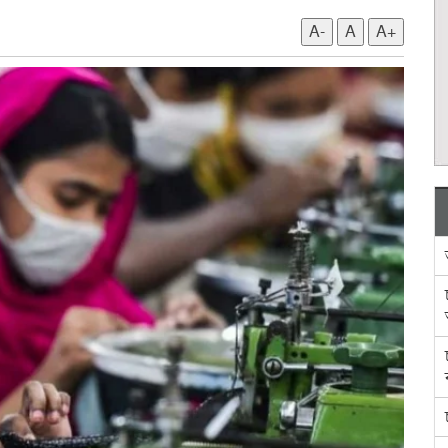
A-
A
A+