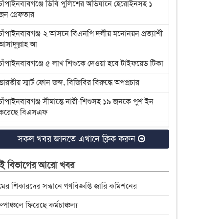
চাঁপাইনবাবগঞ্জে ডিবি পুলিশের অভিযানে হেরোইনসহ ১
জন গ্রেফতার
চাঁপাইনবাবগঞ্জ-২ আসনে বিএনপি দলীয় মনোনয়ন প্রত্যাশী
আসাদুল্লাহ আ
চাঁপাইনবাবগঞ্জে ৫ লাখ শিশুকে দেওয়া হবে টাইফয়েড টিকা
ভারতীয় স্মার্ট ফোন জব্দ, বিজিবির বিরুদ্ধে অপপ্রচার
চাঁপাইনবাবগঞ্জ সীমান্তে নারী-শিশুসহ ১৯ জনকে পুশ ইন
করেছে বিএসএফ
এক বছরেও উদ্ধার হয়নি অস্ত্র-গুলি
সকল খবর জানতে এখানে ক্লিক করুন
সন্তানের নাগরিকত্ব নিয়ে জটিলতার শঙ্কা
ই বিভাগের আরো খবর
চাঁপাইনবাবগঞ্জে জামায়াতে যোগ দিলেন ২৫ জন সনাতন
ধর্মাবলম্বী
মের শিকারদের সন্ধানে গণবিজ্ঞপ্তি জারি কমিশনের
চাঁপাইনবাবগঞ্জে বিটিসিএলের ৩৩ লাখ টাকা বকেয়া,
ল্পাঞ্চলে ফিরেছে কর্মচাঞ্চল্য
মামলার সুপারিশ