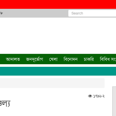
৪৮
আদালত
জনদূর্ভোগ
খেলা
বিনোদন
চাকরি
বিবিধ স
১৭৯৮২
চল্য