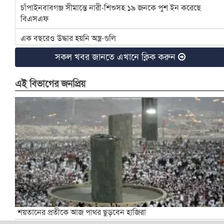
চাঁপাইনবাবগঞ্জ সীমান্তে নারী-শিশুসহ ১৯ জনকে পুশ ইন করেছে
বিএসএফ
এক বছরেও উদ্ধার হয়নি অস্ত্র-গুলি
সকল খবর জানতে এখানে ক্লিক করুন
সন্তানের নাগরিকত্ব নিয়ে জটিলতার শঙ্কা
চাঁপাইনবাবগঞ্জে জামায়াতে যোগ দিলেন ২৫ জন সনাতন ধর্মাবলম্বী
এই বিভাগের জনপ্রিয়
চাঁপাইনবাবগঞ্জে বিটিসিএলের ৩৩ লাখ টাকা বকেয়া, মামলার সুপারিশ
৪ হত্যা মামলার আসামি ইউপি চেয়ারম্যান টিপু সাময়িক বরখাস্ত
চাঁপাইনবাবগঞ্জে ডেঙ্গু প্রতিরোধে মশক নিধন কার্যক্রম শুরু
রাষ্ট্রপতি ও প্রধান উপদেষ্টার সঙ্গে সেনাপ্রধানের সাক্ষাৎ
ইসির নির্বাচনী রোডম্যাপে যা থাকছে
বাংলাদেশ জাতীয় অন্ধ কল্যাণ সমিতি চাঁপাইনবাবগঞ্জ শাখার
নবনির্বাচিত
শয়তানের প্রতীকে আজ পাথর ছুড়বেন হাজিরা