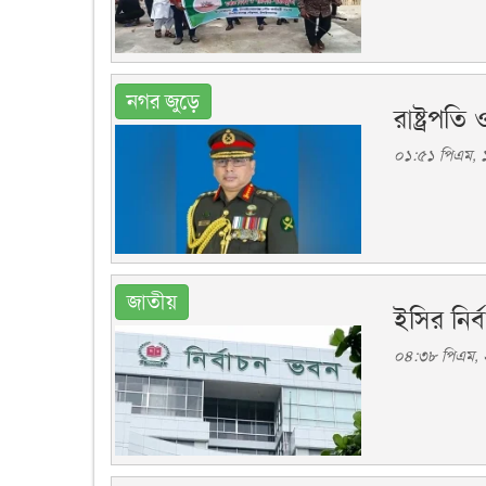
নগর জুড়ে
রাষ্ট্রপতি
০১:৫১ পিএম, ১
জাতীয়
ইসির নির্
০৪:৩৮ পিএম, ২