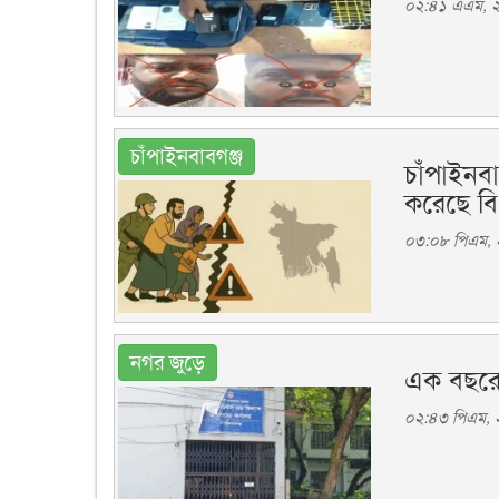
০২:৪১ এএম, ২৭
চাঁপাইনবাবগঞ্জ
চাঁপাইনব
করেছে 
০৩:০৮ পিএম, ২
নগর জুড়ে
এক বছরেও 
০২:৪৩ পিএম, ২