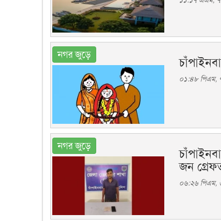
১১:১৭ এএম, ৭ 
নগর জুড়ে
চাঁপাইনব
০১:৪৮ পিএম, ৭
নগর জুড়ে
চাঁপাইনব
জন গ্রেফ
০৬:২৬ পিএম, 