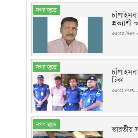
নগর জুড়ে
চাঁপাইনব
প্রত্যাশী
০৬:২৩ পিএম, 
নগর জুড়ে
চাঁপাইনব
টিকা
০৬:২১ পিএম, 
নগর জুড়ে
ভারতীয় স্