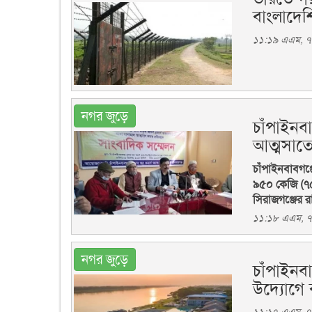
বাংলাদেশ
১১:১৯ এএম, ৭ 
নগর জুড়ে
চাঁপাইনব
আত্মসাত
চাঁপাইনবাবগঞ
৯৫০ কেজি (৭
সিরাজগঞ্জের রা
১১:১৮ এএম, ৭ 
নগর জুড়ে
চাঁপাইনব
উদ্যোগে 