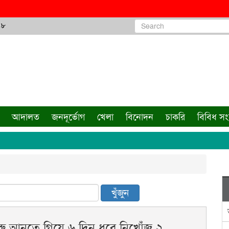
৪৮
আদালত
জনদূর্ভোগ
খেলা
বিনোদন
চাকরি
বিবিধ স
খুঁজুন
রু আনতে গিয়ে ৬ দিন ধরে নিখোঁজ ২