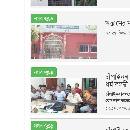
নগর জুড়ে
সন্তানের 
০১:২৭ পিএম, ১৮
নগর জুড়ে
চাঁপাইনব
ধর্মাবলম্বী
চাঁপাইনবাবগঞ্
যোগদান করে
১২:১৭ পিএম, ১
নগর জুড়ে