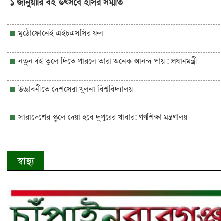
১ জানুয়ারি বই উৎসবে ইসির সম্মতি
মুঠোফোনেই এইচএসসির ফল
নতুন বই তুলে দিতে পারলে তারা অনেক আনন্দ পায় : প্রধানমন্ত্রী
উদ্ভাবনীতে দেশসেরা খুলনা বিশ্ববিদ্যালয়
সারাদেশের স্কুলে দেয়া হবে দুপুরের খাবার: গণশিক্ষা মন্ত্রণালয়
স্বাস্থ্য