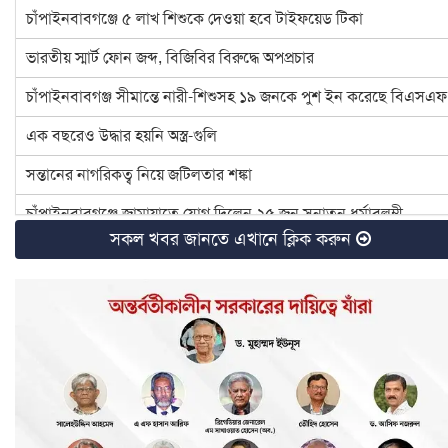
চাঁপাইনবাবগঞ্জে ৫ লাখ শিশুকে দেওয়া হবে টাইফয়েড টিকা
ভারতীয় স্মার্ট ফোন জব্দ, বিজিবির বিরুদ্ধে অপপ্রচার
চাঁপাইনবাবগঞ্জ সীমান্তে নারী-শিশুসহ ১৯ জনকে পুশ ইন করেছে বিএসএফ
এক বছরেও উদ্ধার হয়নি অস্ত্র-গুলি
সন্তানের নাগরিকত্ব নিয়ে জটিলতার শঙ্কা
চাঁপাইনবাবগঞ্জে জামায়াতে যোগ দিলেন ২৫ জন সনাতন ধর্মাবলম্বী
সকল খবর জানতে এখানে ক্লিক করুন
চাঁপাইনবাবগঞ্জে বিটিসিএলের ৩৩ লাখ টাকা বকেয়া, মামলার সুপারিশ
৪ হত্যা মামলার আসামি ইউপি চেয়ারম্যান টিপু সাময়িক বরখাস্ত
চাঁপাইনবাবগঞ্জে ডেঙ্গু প্রতিরোধে মশক নিধন কার্যক্রম শুরু
রাষ্ট্রপতি ও প্রধান উপদেষ্টার সঙ্গে সেনাপ্রধানের সাক্ষাৎ
ইসির নির্বাচনী রোডম্যাপে যা থাকছে
বাংলাদেশ জাতীয় অন্ধ কল্যাণ সমিতি চাঁপাইনবাবগঞ্জ শাখার নবনির্বাচিত