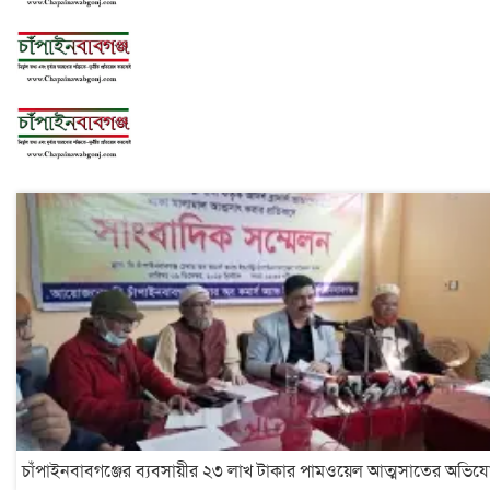
চাঁপাইনবাবগঞ্জের ব্যবসায়ীর ২৩ লাখ টাকার পামওয়েল আত্মসাতের অভিয