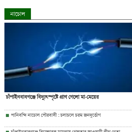
নাচোল
চাঁপাইনবাবগঞ্জে বিদ্যুৎস্পৃষ্টে প্রাণ গেলো মা-মেয়ের
পানিবন্দি নাচোল পৌরবাসী : চলাচলে চরম জনদুর্ভোগ
চাঁপাইনবাবগঞ্জে বিস্ফোরক মামলায় গ্রেফতার আওয়ামী লীগ নেতা