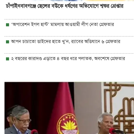
চাঁপাইনবাবগঞ্জে ছেলের বউকে ধর্ষণের অভিযোগে শ্বশুর গ্রেপ্তার
‘অপারেশন ইগল হান্ট’ মামলায় আওয়ামী লীগ নেতা গ্রেফতার
আপন চাচাতো ভাইদের হাতে খু’ন, র‌্যাবের অভিযানে ৬ গ্রেফতার
২ বছরের কারাদণ্ড এড়াতে ৪ বছর ধরে পলাতক, অবশেষে গ্রেফতার