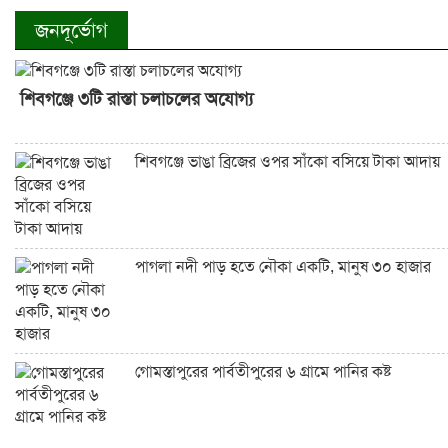
চাঁপাইনবাবগঞ্জে পানি কমলেও দুর্ভোগ কমেনি, বন্ধ অর্ধশতাধিক শিক্ষা
জনদূর্ভোগ
শিবগঞ্জে ৩টি রাস্তা চলাচলের অযোগ্য
শিবগঞ্জে ভাঙা ব্রিজের ওপর সাঁকো বসিয়ে টাকা আদায়
পাগলা নদী পাড় হতে নৌকা একটি, মানুষ ৩০ হাজার
গোমস্তাপুরের পার্বতীপুরের ৬ গ্রামে পানির কষ্ট