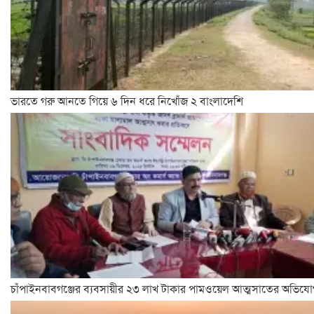
ভারতে গরু আনতে গিয়ে ৬ দিন ধরে নিখোঁজ ২ বাংলাদেশি
চাঁপাইনবাবগঞ্জের ব্যবসায়ীর ২৩ লাখ টাকার পামওয়েল আত্মসাতের অভিয