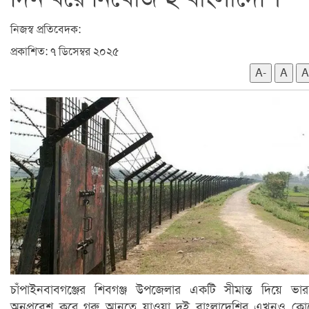
নিজস্ব প্রতিবেদক:
প্রকাশিত: ৭ ডিসেম্বর ২০২৫
A-
A
A
চাঁপাইনবাবগঞ্জের শিবগঞ্জ উপজেলার একটি সীমান্ত দিয়ে ভা
অনুপ্রবেশ করে গরু আনতে যাওয়া দুই বাংলাদেশির এখনও ক