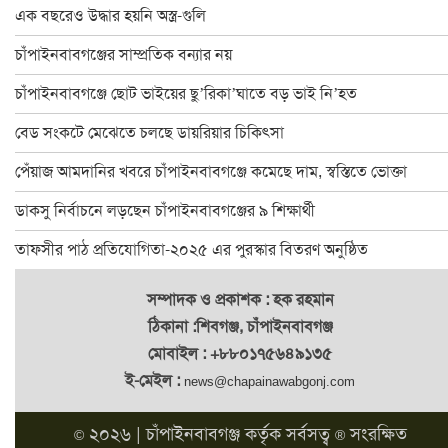
চাঁপাইনবাবগঞ্জে বানভাসি পরিবারের মাঝে ত্রাণ বিতরণ
এক বছরেও উদ্ধার হয়নি অস্ত্র-গুলি
২৪ ঘণ্টায় চাঁপাইনবাবগঞ্জে পদ্মার পানি কমেছে ২৫ সেন্টিমিটার
চাঁপাইনবাবগঞ্জের সাম্প্রতিক বন্যার নয়
ঐতিহ্যের সাক্ষী ৫০০ বছরের পুরাতন সোনামসজিদ
চাঁপাইনবাবগঞ্জে ছোট ভাইয়ের ছু’রিকা’ঘাতে বড় ভাই নি’হত
চাঁপাইনবাবগঞ্জে অ্যাডভোকেসি প্লাটফরমের মানববন্ধন
বেড সংকটে মেঝেতে চলছে ডায়রিয়ার চিকিৎসা
চাঁপাইনবাবগঞ্জে পুকুর রক্ষার দাবিতে মানববন্ধন
পেঁয়াজ আমদানির খবরে চাঁপাইনবাবগঞ্জে কমেছে দাম, স্বস্তিতে ভোক্তা
চাঁপাইনবাবগঞ্জে ৬০০ পরিবার পেলো ত্রাণ
ডাকসু নির্বাচনে লড়ছেন চাঁপাইনবাবগঞ্জের ৯ শিক্ষার্থী
চাঁপাইনবাবগঞ্জ-৩ আসনে বিএনপিতে এগিয়ে হারুন
তাফসীর পাঠ প্রতিযোগিতা-২০২৫ এর পুরস্কার বিতরণ অনুষ্ঠিত
চাঁপাইনবাবগঞ্জে পানি কমলেও দুর্ভোগ কমেনি, বন্ধ অর্ধশতাধিক শিক্ষা
সম্পাদক ও প্রকাশক : হক রহমান
ঠিকানা :শিবগঞ্জ, চাঁপাইনবাবগঞ্জ
মোবাইল : +৮৮০১৭৫৬৪৯১৩৫
ই-মেইল :
news@chapainawabgonj.com
২০২৬ |
চাঁপাইনবাবগঞ্জ
কর্তৃক সর্বসত্ব
সংরক্ষিত
©
®