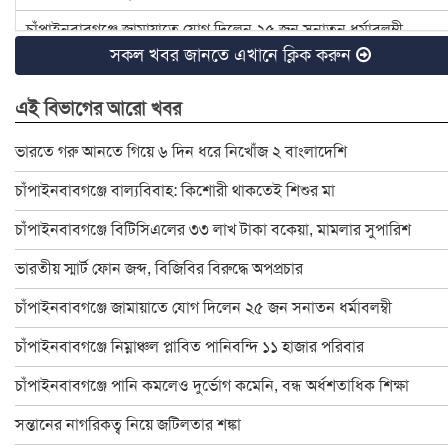
চাঁপাইনবাবগঞ্জে জামায়াতে যোগ দিলেন ২৫ জন সনাতন ধর্মাবলম্বী
সকল খবর জানতে এখানে ক্লিক করুন
চাঁপাইনবাবগঞ্জে বিটিসিএলের ৩৩ লাখ টাকা বকেয়া, মামলার সুপারিশ
এই বিভাগের আরো খবর
৪ হত্যা মামলার আসামি ইউপি চেয়ারম্যান টিপু সাময়িক বরখাস্ত
চাঁপাইনবাবগঞ্জে ডেঙ্গু প্রতিরোধে মশক নিধন কার্যক্রম শুরু
ভারতে গরু আনতে গিয়ে ৬ দিন ধরে নিখোঁজ ২ বাংলাদেশি
রাষ্ট্রপতি ও প্রধান উপদেষ্টার সঙ্গে সেনাপ্রধানের সাক্ষাৎ
চাঁপাইনবাবগঞ্জে বাল্যবিবাহ: কিশোরী থাকতেই শিশুর মা
ইসির নির্বাচনী রোডম্যাপে যা থাকছে
চাঁপাইনবাবগঞ্জে বিটিসিএলের ৩৩ লাখ টাকা বকেয়া, মামলার সুপারিশ
বাংলাদেশ জাতীয় অন্ধ কল্যাণ সমিতি চাঁপাইনবাবগঞ্জ শাখার নবনির্বাচিত
ভারতীয় স্মার্ট ফোন জব্দ, বিজিবির বিরুদ্ধে অপপ্রচার
চাঁপাইনবাবগঞ্জে স্বেচ্ছাসেবক দলের মতবিনিময় সভা অনুষ্ঠিত
চাঁপাইনবাবগঞ্জে জামায়াতে যোগ দিলেন ২৫ জন সনাতন ধর্মাবলম্বী
চাঁপাইনবাবগঞ্জে বিদ্যুৎস্পৃষ্টে প্রাণ গেলো মা-মেয়ের
চাঁপাইনবাবগঞ্জে নিম্নাঞ্চল প্লাবিত পানিবন্দি ১১ হাজার পরিবার
ডাকসু নির্বাচনে লড়ছেন চাঁপাইনবাবগঞ্জের ৯ শিক্ষার্থী
চাঁপাইনবাবগঞ্জে পানি কমলেও দুর্ভোগ কমেনি, বন্ধ অর্ধশতাধিক শিক্ষা
চাঁপাইনবাবগঞ্জ ফোরামের ৩৯ সদস্য বিশিষ্ট কমিটি গঠন : সভাপতি বুলবুল
সন্তানের নাগরিকত্ব নিয়ে জটিলতার শঙ্কা