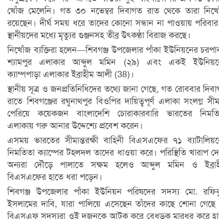
খোঁজ মেলেনি। গত ৩০ নভেম্বর দিবাগত রাত থেকে তারা নিখ
রয়েছেন। দীর্ঘ সময় ধরে তাদের কোনো সন্ধান না পাওয়ায় পরিবা
স্থানীয়দের মধ্যে মৃত্যুর গুঞ্জনসহ তীব্র উৎকণ্ঠা বিরাজ করছে।
নিখোঁজ ব্যক্তিরা হলেন—শিবগঞ্জ উপজেলার পাঁকা ইউনিয়নের চরপা
শ্যামপুর এলাকার আব্দুল মমিন (২৯) এবং একই ইউনিয়ন
ক্যাম্পপাড়া এলাকার ইব্রাহীম আলী (38)।
স্থানীয় সূত্র ও জনপ্রতিনিধিদের তথ্যে জানা গেছে, গত রোববার দিব
রাতে শিবগঞ্জের রঘুনাথপুর বিওপির দায়িত্বপূর্ণ এলাকা সংলগ্ন সীমা
পেরিয়ে কয়েকজন বাংলাদেশি চোরাকারবারি ভারতের নিমতি
এলাকায় গরু আনার উদ্দেশ্যে প্রবেশ করেন।
এসময় ভারতের সীমান্তরক্ষী বাহিনী বিএসএফের ৭১ ব্যাটালিয়
নিমতিতা ক্যাম্পের টহলদল তাদের ধাওয়া করে। পরিস্থিতি খারাপ দ
অন্যরা দৌড়ে পালাতে সক্ষম হলেও আব্দুল মমিন ও ইব্রাহ
বিএসএফের হাতে ধরা পড়েন।
শিবগঞ্জ উপজেলার পাঁকা ইউনিয়ন পরিষদের সদস্য মো. রফি
ইসলামের দাবি, যারা পালিয়ে এসেছেন তাঁদের কাছে শোনা গেছে
বিএসএফ সদস্যরা ওই দুজনকে আটক করে বেধড়ক মারধর করে হ