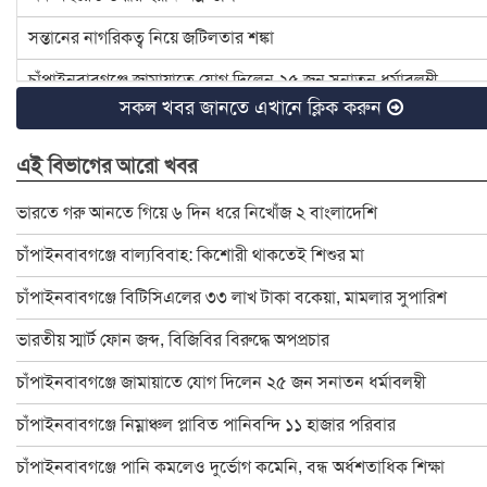
সন্তানের নাগরিকত্ব নিয়ে জটিলতার শঙ্কা
চাঁপাইনবাবগঞ্জে জামায়াতে যোগ দিলেন ২৫ জন সনাতন ধর্মাবলম্বী
সকল খবর জানতে এখানে ক্লিক করুন
চাঁপাইনবাবগঞ্জে বিটিসিএলের ৩৩ লাখ টাকা বকেয়া, মামলার সুপারিশ
এই বিভাগের আরো খবর
৪ হত্যা মামলার আসামি ইউপি চেয়ারম্যান টিপু সাময়িক বরখাস্ত
চাঁপাইনবাবগঞ্জে ডেঙ্গু প্রতিরোধে মশক নিধন কার্যক্রম শুরু
ভারতে গরু আনতে গিয়ে ৬ দিন ধরে নিখোঁজ ২ বাংলাদেশি
রাষ্ট্রপতি ও প্রধান উপদেষ্টার সঙ্গে সেনাপ্রধানের সাক্ষাৎ
চাঁপাইনবাবগঞ্জে বাল্যবিবাহ: কিশোরী থাকতেই শিশুর মা
ইসির নির্বাচনী রোডম্যাপে যা থাকছে
চাঁপাইনবাবগঞ্জে বিটিসিএলের ৩৩ লাখ টাকা বকেয়া, মামলার সুপারিশ
বাংলাদেশ জাতীয় অন্ধ কল্যাণ সমিতি চাঁপাইনবাবগঞ্জ শাখার নবনির্বাচিত
ভারতীয় স্মার্ট ফোন জব্দ, বিজিবির বিরুদ্ধে অপপ্রচার
চাঁপাইনবাবগঞ্জে স্বেচ্ছাসেবক দলের মতবিনিময় সভা অনুষ্ঠিত
চাঁপাইনবাবগঞ্জে জামায়াতে যোগ দিলেন ২৫ জন সনাতন ধর্মাবলম্বী
চাঁপাইনবাবগঞ্জে বিদ্যুৎস্পৃষ্টে প্রাণ গেলো মা-মেয়ের
চাঁপাইনবাবগঞ্জে নিম্নাঞ্চল প্লাবিত পানিবন্দি ১১ হাজার পরিবার
ডাকসু নির্বাচনে লড়ছেন চাঁপাইনবাবগঞ্জের ৯ শিক্ষার্থী
চাঁপাইনবাবগঞ্জে পানি কমলেও দুর্ভোগ কমেনি, বন্ধ অর্ধশতাধিক শিক্ষা