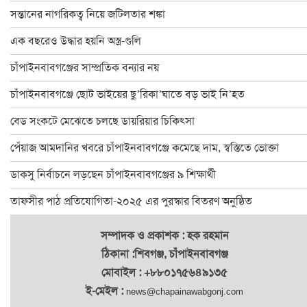
চাঁপাইনবাবগঞ্জ ফোরামের ৩৯ সদস্য বিশিষ্ট কমিটি গঠন : সভাপতি বুলবুল
সন্তানের নাগরিকত্ব নিয়ে জটিলতার শঙ্কা
চাঁপাইনবাবগঞ্জে বানভাসি পরিবারের মাঝে ত্রাণ বিতরণ
এক বছরেও উদ্ধার হয়নি অস্ত্র-গুলি
২৪ ঘণ্টায় চাঁপাইনবাবগঞ্জে পদ্মার পানি কমেছে ২৫ সেন্টিমিটার
চাঁপাইনবাবগঞ্জের সাম্প্রতিক বন্যার নয়
ঐতিহ্যের সাক্ষী ৫০০ বছরের পুরাতন সোনামসজিদ
চাঁপাইনবাবগঞ্জে ছোট ভাইয়ের ছু’রিকা’ঘাতে বড় ভাই নি’হত
চাঁপাইনবাবগঞ্জে অ্যাডভোকেসি প্লাটফরমের মানববন্ধন
বেড সংকটে মেঝেতে চলছে ডায়রিয়ার চিকিৎসা
চাঁপাইনবাবগঞ্জে পুকুর রক্ষার দাবিতে মানববন্ধন
পেঁয়াজ আমদানির খবরে চাঁপাইনবাবগঞ্জে কমেছে দাম, স্বস্তিতে ভোক্তা
চাঁপাইনবাবগঞ্জে ৬০০ পরিবার পেলো ত্রাণ
ডাকসু নির্বাচনে লড়ছেন চাঁপাইনবাবগঞ্জের ৯ শিক্ষার্থী
চাঁপাইনবাবগঞ্জ-৩ আসনে বিএনপিতে এগিয়ে হারুন
তাফসীর পাঠ প্রতিযোগিতা-২০২৫ এর পুরস্কার বিতরণ অনুষ্ঠিত
চাঁপাইনবাবগঞ্জে পানি কমলেও দুর্ভোগ কমেনি, বন্ধ অর্ধশতাধিক শিক্ষা
সম্পাদক ও প্রকাশক : হক রহমান
ঠিকানা :শিবগঞ্জ, চাঁপাইনবাবগঞ্জ
মোবাইল : +৮৮০১৭৫৬৪৯১৩৫
ই-মেইল :
news@chapainawabgonj.com