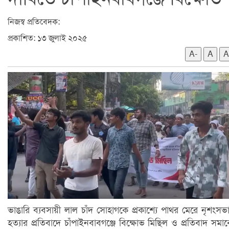
নিজস্ব প্রতিবেদক:
প্রকাশিত: ১৩ জুলাই ২০২৫
A-
A
A
ভাঙারি ব্যবসায়ী লাল চাঁদ সোহাগকে প্রকাশ্যে পাথর মেরে নৃশংসভ
হত্যার প্রতিবাদে চাঁপাইনবাবগঞ্জে বিক্ষোভ মিছিল ও প্রতিবাদ সমা