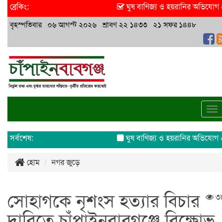
ব্রেকিং:
ঘুষ বাণিজ্য ও হয়রানির অভিযোগ এসিল
বৃহস্পতিবার ০৬ আগস্ট ২০২৬ শ্রাবণ ২২ ১৪৩৩ ২১ সফর ১৪৪৮
To
na
সর্বশেষ:
ঘুষ বাণিজ্য ও হয়রানির অভিযোগ এসিল
হোম
নগর জুড়ে
সোহাগকে নৃশংস হত্যার বিচার
৩
দাবিতে চাঁপাইনবাবগঞ্জে বিক্ষোভ