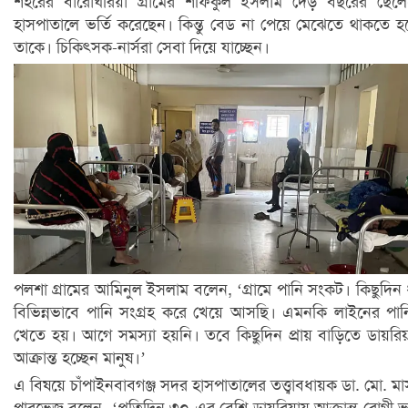
শহরের বারোঘরিয়া গ্রামের শফিকুল ইসলাম দেড় বছরের ছেল
হাসপাতালে ভর্তি করেছেন। কিন্তু বেড না পেয়ে মেঝেতে থাকতে হচ
তাকে। চিকিৎসক-নার্সরা সেবা দিয়ে যাচ্ছেন।
পলশা গ্রামের আমিনুল ইসলাম বলেন, ‘গ্রামে পানি সংকট। কিছুদিন
বিভিন্নভাবে পানি সংগ্রহ করে খেয়ে আসছি। এমনকি লাইনের পা
খেতে হয়। আগে সমস্যা হয়নি। তবে কিছুদিন প্রায় বাড়িতে ডায়রি
আক্রান্ত হচ্ছেন মানুষ।’
এ বিষয়ে চাঁপাইনবাবগঞ্জ সদর হাসপাতালের তত্ত্বাবধায়ক ডা. মো. মা