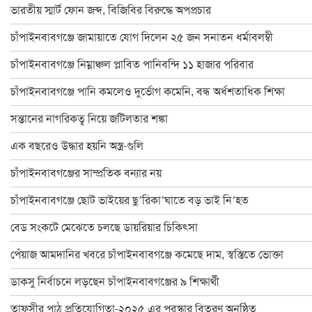
বাংলাদেশ জাতীয় অন্ধ কল্যাণ সমিতি চাঁপাইনবাবগঞ্জ শাখার নবনির্বাচিত
ভারতীয় স্মার্ট ফোন জব্দ, বিজিবির বিরুদ্ধে অপপ্রচার
চাঁপাইনবাবগঞ্জে স্বেচ্ছাসেবক দলের মতবিনিময় সভা অনুষ্ঠিত
চাঁপাইনবাবগঞ্জে জামায়াতে যোগ দিলেন ২৫ জন সনাতন ধর্মাবলম্বী
চাঁপাইনবাবগঞ্জে বিদ্যুৎস্পৃষ্টে প্রাণ গেলো মা-মেয়ের
চাঁপাইনবাবগঞ্জে নিম্নাঞ্চল প্লাবিত পানিবন্দি ১১ হাজার পরিবার
ডাকসু নির্বাচনে লড়ছেন চাঁপাইনবাবগঞ্জের ৯ শিক্ষার্থী
চাঁপাইনবাবগঞ্জে পানি কমলেও দুর্ভোগ কমেনি, বন্ধ অর্ধশতাধিক শিক্ষা
চাঁপাইনবাবগঞ্জ ফোরামের ৩৯ সদস্য বিশিষ্ট কমিটি গঠন : সভাপতি বুলবুল
সন্তানের নাগরিকত্ব নিয়ে জটিলতার শঙ্কা
চাঁপাইনবাবগঞ্জে বানভাসি পরিবারের মাঝে ত্রাণ বিতরণ
এক বছরেও উদ্ধার হয়নি অস্ত্র-গুলি
২৪ ঘণ্টায় চাঁপাইনবাবগঞ্জে পদ্মার পানি কমেছে ২৫ সেন্টিমিটার
চাঁপাইনবাবগঞ্জের সাম্প্রতিক বন্যার নয়
ঐতিহ্যের সাক্ষী ৫০০ বছরের পুরাতন সোনামসজিদ
চাঁপাইনবাবগঞ্জে ছোট ভাইয়ের ছু’রিকা’ঘাতে বড় ভাই নি’হত
চাঁপাইনবাবগঞ্জে অ্যাডভোকেসি প্লাটফরমের মানববন্ধন
বেড সংকটে মেঝেতে চলছে ডায়রিয়ার চিকিৎসা
চাঁপাইনবাবগঞ্জে পুকুর রক্ষার দাবিতে মানববন্ধন
পেঁয়াজ আমদানির খবরে চাঁপাইনবাবগঞ্জে কমেছে দাম, স্বস্তিতে ভোক্তা
চাঁপাইনবাবগঞ্জে ৬০০ পরিবার পেলো ত্রাণ
ডাকসু নির্বাচনে লড়ছেন চাঁপাইনবাবগঞ্জের ৯ শিক্ষার্থী
চাঁপাইনবাবগঞ্জ-৩ আসনে বিএনপিতে এগিয়ে হারুন
তাফসীর পাঠ প্রতিযোগিতা-২০২৫ এর পুরস্কার বিতরণ অনুষ্ঠিত