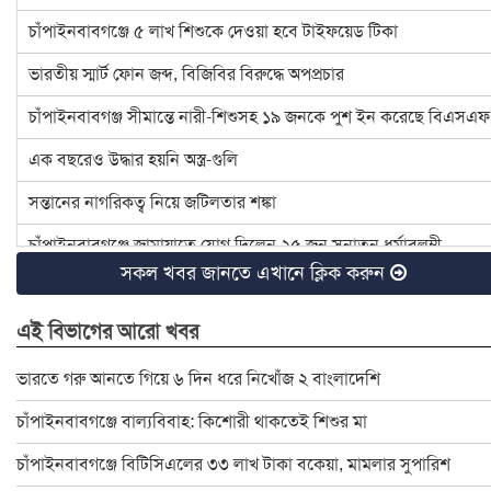
চাঁপাইনবাবগঞ্জে ৫ লাখ শিশুকে দেওয়া হবে টাইফয়েড টিকা
ভারতীয় স্মার্ট ফোন জব্দ, বিজিবির বিরুদ্ধে অপপ্রচার
চাঁপাইনবাবগঞ্জ সীমান্তে নারী-শিশুসহ ১৯ জনকে পুশ ইন করেছে বিএসএফ
এক বছরেও উদ্ধার হয়নি অস্ত্র-গুলি
সন্তানের নাগরিকত্ব নিয়ে জটিলতার শঙ্কা
চাঁপাইনবাবগঞ্জে জামায়াতে যোগ দিলেন ২৫ জন সনাতন ধর্মাবলম্বী
সকল খবর জানতে এখানে ক্লিক করুন
চাঁপাইনবাবগঞ্জে বিটিসিএলের ৩৩ লাখ টাকা বকেয়া, মামলার সুপারিশ
এই বিভাগের আরো খবর
৪ হত্যা মামলার আসামি ইউপি চেয়ারম্যান টিপু সাময়িক বরখাস্ত
চাঁপাইনবাবগঞ্জে ডেঙ্গু প্রতিরোধে মশক নিধন কার্যক্রম শুরু
ভারতে গরু আনতে গিয়ে ৬ দিন ধরে নিখোঁজ ২ বাংলাদেশি
রাষ্ট্রপতি ও প্রধান উপদেষ্টার সঙ্গে সেনাপ্রধানের সাক্ষাৎ
চাঁপাইনবাবগঞ্জে বাল্যবিবাহ: কিশোরী থাকতেই শিশুর মা
ইসির নির্বাচনী রোডম্যাপে যা থাকছে
চাঁপাইনবাবগঞ্জে বিটিসিএলের ৩৩ লাখ টাকা বকেয়া, মামলার সুপারিশ