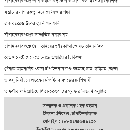
চাঁপাইনবাবগঞ্জে পানি কমলেও দুর্ভোগ কমেনি, বন্ধ অর্ধশতাধিক শিক্ষা
চাঁপাইনবাবগঞ্জ ফোরামের ৩৯ সদস্য বিশিষ্ট কমিটি গঠন : সভাপতি বুলবুল
সন্তানের নাগরিকত্ব নিয়ে জটিলতার শঙ্কা
চাঁপাইনবাবগঞ্জে বানভাসি পরিবারের মাঝে ত্রাণ বিতরণ
এক বছরেও উদ্ধার হয়নি অস্ত্র-গুলি
২৪ ঘণ্টায় চাঁপাইনবাবগঞ্জে পদ্মার পানি কমেছে ২৫ সেন্টিমিটার
চাঁপাইনবাবগঞ্জের সাম্প্রতিক বন্যার নয়
ঐতিহ্যের সাক্ষী ৫০০ বছরের পুরাতন সোনামসজিদ
চাঁপাইনবাবগঞ্জে ছোট ভাইয়ের ছু’রিকা’ঘাতে বড় ভাই নি’হত
চাঁপাইনবাবগঞ্জে অ্যাডভোকেসি প্লাটফরমের মানববন্ধন
বেড সংকটে মেঝেতে চলছে ডায়রিয়ার চিকিৎসা
চাঁপাইনবাবগঞ্জে পুকুর রক্ষার দাবিতে মানববন্ধন
পেঁয়াজ আমদানির খবরে চাঁপাইনবাবগঞ্জে কমেছে দাম, স্বস্তিতে ভোক্তা
চাঁপাইনবাবগঞ্জে ৬০০ পরিবার পেলো ত্রাণ
ডাকসু নির্বাচনে লড়ছেন চাঁপাইনবাবগঞ্জের ৯ শিক্ষার্থী
চাঁপাইনবাবগঞ্জ-৩ আসনে বিএনপিতে এগিয়ে হারুন
তাফসীর পাঠ প্রতিযোগিতা-২০২৫ এর পুরস্কার বিতরণ অনুষ্ঠিত
চাঁপাইনবাবগঞ্জে পানি কমলেও দুর্ভোগ কমেনি, বন্ধ অর্ধশতাধিক শিক্ষা
সম্পাদক ও প্রকাশক : হক রহমান
ঠিকানা :শিবগঞ্জ, চাঁপাইনবাবগঞ্জ
মোবাইল : +৮৮০১৭৫৬৪৯১৩৫
ই-মেইল :
news@chapainawabgonj.com