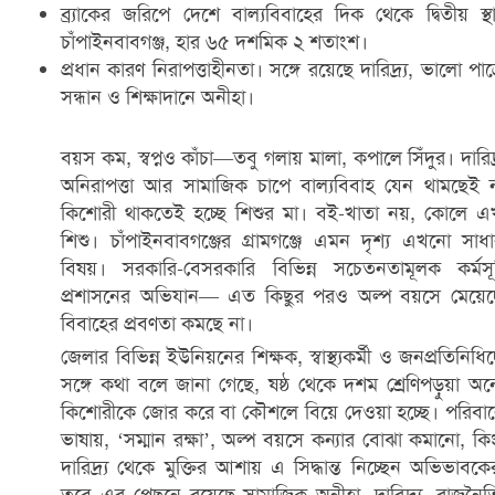
ব্র্যাকের জরিপে দেশে বাল্যবিবাহের দিক থেকে দ্বিতীয় স্থ
চাঁপাইনবাবগঞ্জ, হার ৬৫ দশমিক ২ শতাংশ।
প্রধান কারণ নিরাপত্তাহীনতা। সঙ্গে রয়েছে দারিদ্র্য, ভালো পাত্
সন্ধান ও শিক্ষাদানে অনীহা।
বয়স কম, স্বপ্নও কাঁচা—তবু গলায় মালা, কপালে সিঁদুর। দারিদ্র
অনিরাপত্তা আর সামাজিক চাপে বাল্যবিবাহ যেন থামছেই 
কিশোরী থাকতেই হচ্ছে শিশুর মা। বই-খাতা নয়, কোলে 
শিশু। চাঁপাইনবাবগঞ্জের গ্রামগঞ্জে এমন দৃশ্য এখনো সাধ
বিষয়। সরকারি-বেসরকারি বিভিন্ন সচেতনতামূলক কর্মসূ
প্রশাসনের অভিযান— এত কিছুর পরও অল্প বয়সে মেয়েদ
বিবাহের প্রবণতা কমছে না।
জেলার বিভিন্ন ইউনিয়নের শিক্ষক, স্বাস্থ্যকর্মী ও জনপ্রতিনিধি
সঙ্গে কথা বলে জানা গেছে, ষষ্ঠ থেকে দশম শ্রেণিপড়ুয়া অ
কিশোরীকে জোর করে বা কৌশলে বিয়ে দেওয়া হচ্ছে। পরিবা
ভাষায়, ‘সম্মান রক্ষা’, অল্প বয়সে কন্যার বোঝা কমানো, কি
দারিদ্র্য থেকে মুক্তির আশায় এ সিদ্ধান্ত নিচ্ছেন অভিভাবকে
তবে এর পেছনে রয়েছে সামাজিক অনীহা, দারিদ্র্য, রাজনৈ