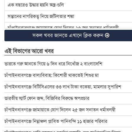
এক বছরেও উদ্ধার হয়নি অস্ত্র-গুলি
সন্তানের নাগরিকত্ব নিয়ে জটিলতার শঙ্কা
চাঁপাইনবাবগঞ্জে জামায়াতে যোগ দিলেন ২৫ জন সনাতন ধর্মাবলম্বী
সকল খবর জানতে এখানে ক্লিক করুন
চাঁপাইনবাবগঞ্জে বিটিসিএলের ৩৩ লাখ টাকা বকেয়া, মামলার সুপারিশ
এই বিভাগের আরো খবর
৪ হত্যা মামলার আসামি ইউপি চেয়ারম্যান টিপু সাময়িক বরখাস্ত
চাঁপাইনবাবগঞ্জে ডেঙ্গু প্রতিরোধে মশক নিধন কার্যক্রম শুরু
ভারতে গরু আনতে গিয়ে ৬ দিন ধরে নিখোঁজ ২ বাংলাদেশি
রাষ্ট্রপতি ও প্রধান উপদেষ্টার সঙ্গে সেনাপ্রধানের সাক্ষাৎ
চাঁপাইনবাবগঞ্জে বাল্যবিবাহ: কিশোরী থাকতেই শিশুর মা
ইসির নির্বাচনী রোডম্যাপে যা থাকছে
চাঁপাইনবাবগঞ্জে বিটিসিএলের ৩৩ লাখ টাকা বকেয়া, মামলার সুপারিশ
বাংলাদেশ জাতীয় অন্ধ কল্যাণ সমিতি চাঁপাইনবাবগঞ্জ শাখার নবনির্বাচিত
ভারতীয় স্মার্ট ফোন জব্দ, বিজিবির বিরুদ্ধে অপপ্রচার
চাঁপাইনবাবগঞ্জে স্বেচ্ছাসেবক দলের মতবিনিময় সভা অনুষ্ঠিত
চাঁপাইনবাবগঞ্জে জামায়াতে যোগ দিলেন ২৫ জন সনাতন ধর্মাবলম্বী
চাঁপাইনবাবগঞ্জে বিদ্যুৎস্পৃষ্টে প্রাণ গেলো মা-মেয়ের
চাঁপাইনবাবগঞ্জে নিম্নাঞ্চল প্লাবিত পানিবন্দি ১১ হাজার পরিবার
ডাকসু নির্বাচনে লড়ছেন চাঁপাইনবাবগঞ্জের ৯ শিক্ষার্থী