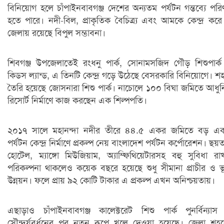
বিনিয়োগ হলে চাঁপাইনবাবগঞ্জ দেশের অন্যতম পর্যটন গন্তব্যে পর
হতে পারে। নদী-বিল, প্রাকৃতিক বৈচিত্র্য এবং আমকে কেন্দ্র কর
জেলায় রয়েছে বিপুল সম্ভাবনা।
শিবগঞ্জ উপজেলাতেই রংধনু পার্ক, সোনামসজিদ গৌড় শিশুপার্
কিডস ল্যান্ড, এ তিনটি কেন্দ্র গড়ে উঠেছে বেসরকারি বিনিয়োগে। শ
তৈরি হয়েছে জোসনারা শিশু পার্ক। নাচোলে ১০০ বিঘা জমিতে আধু
রিসোর্ট নির্মাণে কাজ করছেন এক শিল্পপতি।
২০১৭ সালে মহানন্দা নদীর তীরে ৪৪.৫ একর জমিতে বড় এক
পর্যটন কেন্দ্র নির্মাণে প্রকল্প নেয় বাংলাদেশ পর্যটন কর্পোরেশন। ছয়
হোটেল, ম্যাঙ্গো মিউজিয়াম, অ্যাম্ফিথিয়েটারসহ বহু সুবিধা রা
পরিকল্পনা থাকলেও কয়েক বছরে হয়েছে শুধু সীমানা প্রাচীর ও ভ
উন্নয়ন। ফলে প্রায় ৯২ কোটি টাকার এ প্রকল্প এখন অনিশ্চয়তায়।
এছাড়াও চাঁপাইনবাবগঞ্জ কালেক্টরেট শিশু পার্ক পুনর্বিন্যা
সৌন্দর্যবর্ধনের পর নতুন রূপে খুলে দেওয়া হয়েছে। জেলা শহ