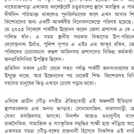
নাখেরাজপাড়া এলাকায় কালেক্টরেট চত্বরসংলগ্ন স্থানে অবস্থিত এ পার্
দীর্ঘদিন পরিত্যক্ত থাকলেও পুনর্র্নিমাণের ফলে এখন আবার শি
কিশোরদের জন্য একটি আকর্ষণীয় বিনোদনকেন্দ্রে পরিণত হয়েছে
মে ২০২৩ বিকেলে পার্কটির উদ্বোধন করেন জেলা প্রশাসক এ কে
গালিভ খাঁন। এ সময় স্থানীয় সরকার বিভাগের উপ-পরিচা
দেবেন্দ্রনাথ উরাঁও, পুলিশ সুপার এ এইচ এম আব্দুর রকিব, জ
পরিষদের চেয়ারম্যান রুহুল আমিনসহ প্রশাসনের বিভিন্ন কর্মকর্ত
জনপ্রতিনিধিরা উপস্থিত ছিলেন।
প্রতিদিন সকাল ১০টা থেকে সন্ধ্যা পর্যন্ত পার্কটি জনসাধারণের জ
উন্মুক্ত থাকে, আর উদ্বোধনের পর থেকেই শিশু- কিশোরসহ বিভি
বয়সের মানুষের ভিড় এখানে চোখে পড়ার মতো।
এদিকে প্রাচীন গৌড় নগরীর ঐতিহ্যবাহী এই অঞ্চলটি ইতিহা
স্থাপত্যকলার এক অনন্য ভান্ডার। সোনামসজিদ, দারাসবাড়ী, 
সোনা মসজিদসহ অসংখ্য নিদর্শন আজও মধ্যযুগীয় বাংল
রাজনৈতিক, সামাজিক ও সাংস্কৃতিক সমৃদ্ধির সাক্ষী হয়ে দাঁড়িয়ে আ
একসময় সমগ্র গৌড়-বঙ্গের রাজধানী হিসেবে বিকশিত এই নগ