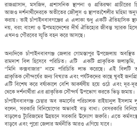
রাজপ্রাসাদ, মসজিদ, প্রশাসনিক স্থাপনা ও প্রতিরক্ষা প্রাচীরের চি
আজও দর্শনার্থীদেরকে অতীতের জৌলুস ও স্থাপত্যশৈলীর মহিমা অন
করায়। তাই চাঁপাইনবাবগঞ্জের এ এলাকা শুধু একটি ঐতিহাসিক স্থ
নয়, বরং বাংলা ও উপমহাদেশের দীর্ঘ ঐতিহ্যের জীবন্ত স্মারক হিস
এখনও গৌরবের স্মৃতি বহন করে আসছে।
অন্যদিকে চাঁপাইনবাবগঞ্জ জেলার গোমস্তাপুর উপজেলায় অবস্থিত
রামদাশ বিল হিসেবে পরিচিত। এটি একটি প্রাকৃতিক জলাভূমি,
“মিনি কক্সবাজার” নামে পরিচিতি লাভ করেছে। এই বিলটি 
প্রাকৃতিক সৌন্দর্যের জন্য বিখ্যাত এবং পর্যটকদের কাছে খুবই জনপ্রি
এটি বিশেষ করে বর্ষাকালে বেশি আকর্ষণীয় হয়ে ওঠে এবং দূর-দূরা
থেকে দর্শনার্থীরা এর প্রাকৃতিক সৌন্দর্য উপভোগ করতে ভিড় জমায়।
চাঁপাইনবাবগঞ্জ চেম্বার অব কমার্সের পরিচালক রাইয়ানুল ইসলাম ল
বলেন, সরকারি বিনিয়োগের অভাবই বড় বাধা। বেসরকারি বিনি
বাড়লেও ট্যুরিজমের উন্নয়নে সরকারি উদ্যোগ জরুরি। এতে কর্মসংস্
বাড়বে এবং পুরো জেলার অর্থনীতি আরও এগিয়ে যাবে।