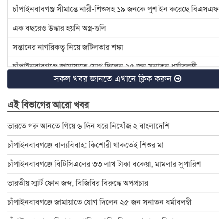
চাঁপাইনবাবগঞ্জ সীমান্তে নারী-শিশুসহ ১৯ জনকে পুশ ইন করেছে বিএসএফ
এক বছরেও উদ্ধার হয়নি অস্ত্র-গুলি
সন্তানের নাগরিকত্ব নিয়ে জটিলতার শঙ্কা
চাঁপাইনবাবগঞ্জে জামায়াতে যোগ দিলেন ২৫ জন সনাতন ধর্মাবলম্বী
সকল খবর জানতে এখানে ক্লিক করুন
চাঁপাইনবাবগঞ্জে বিটিসিএলের ৩৩ লাখ টাকা বকেয়া, মামলার সুপারিশ
এই বিভাগের আরো খবর
৪ হত্যা মামলার আসামি ইউপি চেয়ারম্যান টিপু সাময়িক বরখাস্ত
চাঁপাইনবাবগঞ্জে ডেঙ্গু প্রতিরোধে মশক নিধন কার্যক্রম শুরু
ভারতে গরু আনতে গিয়ে ৬ দিন ধরে নিখোঁজ ২ বাংলাদেশি
রাষ্ট্রপতি ও প্রধান উপদেষ্টার সঙ্গে সেনাপ্রধানের সাক্ষাৎ
চাঁপাইনবাবগঞ্জে বাল্যবিবাহ: কিশোরী থাকতেই শিশুর মা
ইসির নির্বাচনী রোডম্যাপে যা থাকছে
চাঁপাইনবাবগঞ্জে বিটিসিএলের ৩৩ লাখ টাকা বকেয়া, মামলার সুপারিশ
বাংলাদেশ জাতীয় অন্ধ কল্যাণ সমিতি চাঁপাইনবাবগঞ্জ শাখার নবনির্বাচিত
ভারতীয় স্মার্ট ফোন জব্দ, বিজিবির বিরুদ্ধে অপপ্রচার
চাঁপাইনবাবগঞ্জে স্বেচ্ছাসেবক দলের মতবিনিময় সভা অনুষ্ঠিত
চাঁপাইনবাবগঞ্জে জামায়াতে যোগ দিলেন ২৫ জন সনাতন ধর্মাবলম্বী
চাঁপাইনবাবগঞ্জে বিদ্যুৎস্পৃষ্টে প্রাণ গেলো মা-মেয়ের