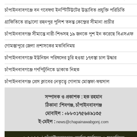
চাঁপাইনবাবগঞ্জে বানভাসি পরিবারের মাঝে ত্রাণ বিতরণ
চাঁপাইনবাবগঞ্জে বন গবেষণা ইনস্টিটিউটের উদ্ভাবিত প্রযুক্তি পরিচিতি
২৪ ঘণ্টায় চাঁপাইনবাবগঞ্জে পদ্মার পানি কমেছে ২৫ সেন্টিমিটার
গ্রাফিতিতে রাঙালো রহনপুর পুলিশ তদন্ত কেন্দ্রের সীমানা প্রাচীর
ঐতিহ্যের সাক্ষী ৫০০ বছরের পুরাতন সোনামসজিদ
চাঁপাইনবাবগঞ্জ সীমান্তে নারী-শিশুসহ ১৯ জনকে পুশ ইন করেছে বিএসএফ
চাঁপাইনবাবগঞ্জে অ্যাডভোকেসি প্লাটফরমের মানববন্ধন
গোমস্তাপুরে জেলা প্রশাসকের মতবিনিময়
চাঁপাইনবাবগঞ্জে পুকুর রক্ষার দাবিতে মানববন্ধন
চাঁপাইনবাবগঞ্জে ইউনিয়ন পরিষদের চুরি হওয়া ১৭বস্তা চাল উদ্ধার
চাঁপাইনবাবগঞ্জে ৬০০ পরিবার পেলো ত্রাণ
চাঁপাইনবাবগঞ্জে গণপিটুনিতে ডাকাত নিহত
চাঁপাইনবাবগঞ্জ-৩ আসনে বিএনপিতে এগিয়ে হারুন
চাঁপাইনবাবগঞ্জ প্রেস ক্লাবের নেতৃত্বে গোলাম মোস্তফা-ফয়সাল
চাঁপাইনবাবগঞ্জে পানি কমলেও দুর্ভোগ কমেনি, বন্ধ অর্ধশতাধিক শিক্ষা
সম্পাদক ও প্রকাশক : হক রহমান
ঠিকানা :শিবগঞ্জ, চাঁপাইনবাবগঞ্জ
মোবাইল : +৮৮০১৭৫৬৪৯১৩৫
ই-মেইল :
news@chapainawabgonj.com