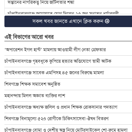
সন্তানের নাগরিকত্ব নিয়ে জটিলতার শঙ্কা
চাঁপাইনবাবগঞ্জে জামায়াতে যোগ দিলেন ২৫ জন সনাতন ধর্মাবলম্বী
সকল খবর জানতে এখানে ক্লিক করুন
চাঁপাইনবাবগঞ্জে বিটিসিএলের ৩৩ লাখ টাকা বকেয়া, মামলার সুপারিশ
এই বিভাগের আরো খবর
৪ হত্যা মামলার আসামি ইউপি চেয়ারম্যান টিপু সাময়িক বরখাস্ত
চাঁপাইনবাবগঞ্জে ডেঙ্গু প্রতিরোধে মশক নিধন কার্যক্রম শুরু
‘অপারেশন ইগল হান্ট’ মামলায় আওয়ামী লীগ নেতা গ্রেফতার
রাষ্ট্রপতি ও প্রধান উপদেষ্টার সঙ্গে সেনাপ্রধানের সাক্ষাৎ
চাঁপাইনবাবগঞ্জে গৃহবধূকে কুপিয়ে হত্যার অভিযোগে স্বামী আটক
ইসির নির্বাচনী রোডম্যাপে যা থাকছে
চাঁপাইনবাবগঞ্জে সাবেক এমপিসহ ৪৫ জনের বিরুদ্ধে মামলা
বাংলাদেশ জাতীয় অন্ধ কল্যাণ সমিতি চাঁপাইনবাবগঞ্জ শাখার নবনির্বাচিত
শিবগঞ্জে শিক্ষক সমাবেশ অনুষ্ঠিত
চাঁপাইনবাবগঞ্জে স্বেচ্ছাসেবক দলের মতবিনিময় সভা অনুষ্ঠিত
মহানন্দায় মিলল অজ্ঞাত ব্যক্তির লাশ
চাঁপাইনবাবগঞ্জে বিদ্যুৎস্পৃষ্টে প্রাণ গেলো মা-মেয়ের
চাঁপাইনবাবগঞ্জে অধ্যক্ষ জলিল ও প্রধান শিক্ষক রোকসানার পদত্যাগ
ডাকসু নির্বাচনে লড়ছেন চাঁপাইনবাবগঞ্জের ৯ শিক্ষার্থী
শিবগঞ্জে বিনামূল্যে ৫২০ রোগীকে চিকিৎসাসেবা-ঔষধ বিতরণ
চাঁপাইনবাবগঞ্জ ফোরামের ৩৯ সদস্য বিশিষ্ট কমিটি গঠন : সভাপতি বুলবুল
চাঁপাইনবাবগঞ্জে বোমা ও দেশীয় অস্ত্র নিয়ে মোটরসাইকেল শো-রুমে হামলা