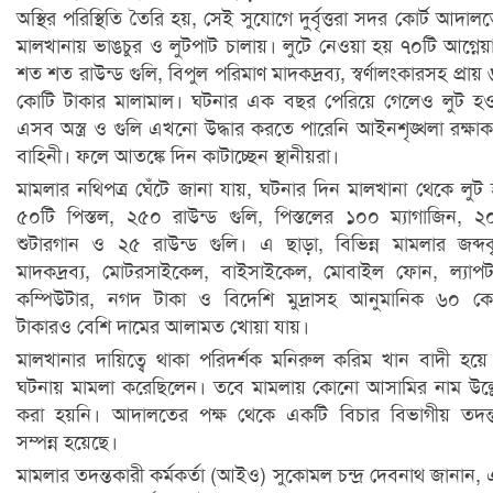
অস্থির পরিস্থিতি তৈরি হয়, সেই সুযোগে দুর্বৃত্তরা সদর কোর্ট আদাল
মালখানায় ভাঙচুর ও লুটপাট চালায়। লুটে নেওয়া হয় ৭০টি আগ্নেয়াস্ত
শত শত রাউন্ড গুলি, বিপুল পরিমাণ মাদকদ্রব্য, স্বর্ণালংকারসহ প্রায়
কোটি টাকার মালামাল। ঘটনার এক বছর পেরিয়ে গেলেও লুট হ
এসব অস্ত্র ও গুলি এখনো উদ্ধার করতে পারেনি আইনশৃঙ্খলা রক্ষাক
বাহিনী। ফলে আতঙ্কে দিন কাটাচ্ছেন স্থানীয়রা।
মামলার নথিপত্র ঘেঁটে জানা যায়, ঘটনার দিন মালখানা থেকে লুট
৫০টি পিস্তল, ২৫০ রাউন্ড গুলি, পিস্তলের ১০০ ম্যাগাজিন, ২
শুটারগান ও ২৫ রাউন্ড গুলি। এ ছাড়া, বিভিন্ন মামলার জব্দ
মাদকদ্রব্য, মোটরসাইকেল, বাইসাইকেল, মোবাইল ফোন, ল্যাপ
কম্পিউটার, নগদ টাকা ও বিদেশি মুদ্রাসহ আনুমানিক ৬০ ক
টাকারও বেশি দামের আলামত খোয়া যায়।
মালখানার দায়িত্বে থাকা পরিদর্শক মনিরুল করিম খান বাদী হয়
ঘটনায় মামলা করেছিলেন। তবে মামলায় কোনো আসামির নাম উল্
করা হয়নি। আদালতের পক্ষ থেকে একটি বিচার বিভাগীয় তদন
সম্পন্ন হয়েছে।
মামলার তদন্তকারী কর্মকর্তা (আইও) সুকোমল চন্দ্র দেবনাথ জানান,