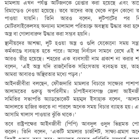
মামলায় এখন পর্যন্ত আটজনকে গ্রেপ্তার করা হয়েছে এবং তা
রিমান্ডেও নেওয়া হয়েছে। তবে তাদের কাছ থেকে নতুন কোনো ত
পাওয়া যায়নি। তিনি আরও বলেন, লুটপাটের পর কি
মোটরসাইকেলসহ অন্যান্য মালামাল পরিত্যক্ত অবস্থায় উদ্ধার করা হ
অস্ত্র বা গোলাবারুদ উদ্ধার করা সম্ভব হয়নি।
স্থানীয়দের আশঙ্কা, লুট হওয়া অস্ত্র ও গুলি যেকোনো সময় সন্ত্র
কর্মকাণ্ডে ব্যবহৃত হতে পারে। আসন্ন নির্বাচন সামনে রেখে এই শঙ
আরও তীব্র হয়েছে। শহরের এক ব্যবসায়ী নাম প্রকাশ না করার শর
বলেন, ‘এই অস্ত্র যদি রাজনৈতিক সহিংসতায় ব্যবহৃত হয়, তা
আমরা আবারও অস্থিরতার মধ্যে পড়ব।’
আইনজীবীরা বলছেন, ফৌজদারি মামলার বিচারে সাক্ষ্যের পাশাপ
আলামতের গুরুত্ব অপরিসীম। চাঁপাইনবাবগঞ্জ জেলা আইনজী
সমিতির সভাপতি অ্যাডভোকেট মহম্মদ ইসাহাক বলেন, ‘আলা
আদালতে হাজির করতে না পারলে অনেক সময় বিচার ব্যাহত হয়। 
আসামি খালাস পাওয়ার ঝুঁকি থাকে।’
তবে রাষ্ট্রপক্ষের আইনজীবী (পিপি) আবদুল ওদুদ ভিন্নমত প
করেন। তিনি বলেন, ‘একটি মামলার চার্জশিট, সাক্ষ্য-প্রমাণ অ