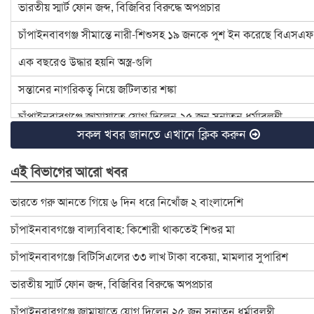
ভারতীয় স্মার্ট ফোন জব্দ, বিজিবির বিরুদ্ধে অপপ্রচার
চাঁপাইনবাবগঞ্জ সীমান্তে নারী-শিশুসহ ১৯ জনকে পুশ ইন করেছে বিএসএফ
এক বছরেও উদ্ধার হয়নি অস্ত্র-গুলি
সন্তানের নাগরিকত্ব নিয়ে জটিলতার শঙ্কা
চাঁপাইনবাবগঞ্জে জামায়াতে যোগ দিলেন ২৫ জন সনাতন ধর্মাবলম্বী
সকল খবর জানতে এখানে ক্লিক করুন
চাঁপাইনবাবগঞ্জে বিটিসিএলের ৩৩ লাখ টাকা বকেয়া, মামলার সুপারিশ
এই বিভাগের আরো খবর
৪ হত্যা মামলার আসামি ইউপি চেয়ারম্যান টিপু সাময়িক বরখাস্ত
চাঁপাইনবাবগঞ্জে ডেঙ্গু প্রতিরোধে মশক নিধন কার্যক্রম শুরু
ভারতে গরু আনতে গিয়ে ৬ দিন ধরে নিখোঁজ ২ বাংলাদেশি
রাষ্ট্রপতি ও প্রধান উপদেষ্টার সঙ্গে সেনাপ্রধানের সাক্ষাৎ
চাঁপাইনবাবগঞ্জে বাল্যবিবাহ: কিশোরী থাকতেই শিশুর মা
ইসির নির্বাচনী রোডম্যাপে যা থাকছে
চাঁপাইনবাবগঞ্জে বিটিসিএলের ৩৩ লাখ টাকা বকেয়া, মামলার সুপারিশ
বাংলাদেশ জাতীয় অন্ধ কল্যাণ সমিতি চাঁপাইনবাবগঞ্জ শাখার নবনির্বাচিত
ভারতীয় স্মার্ট ফোন জব্দ, বিজিবির বিরুদ্ধে অপপ্রচার
চাঁপাইনবাবগঞ্জে স্বেচ্ছাসেবক দলের মতবিনিময় সভা অনুষ্ঠিত
চাঁপাইনবাবগঞ্জে জামায়াতে যোগ দিলেন ২৫ জন সনাতন ধর্মাবলম্বী