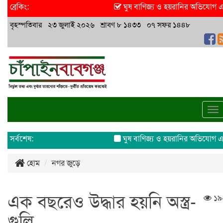
ব্রেকিং:
ঘুষ বাণিজ্য ও হয়রানির অভিযোগ এসিল্য
বৃহস্পতিবার ২৩ জুলাই ২০২৬ শ্রাবণ ৮ ১৪৩৩ ০৭ সফর ১৪৪৮
To
na
সর্বশেষ:
ঘুষ বাণিজ্য ও হয়রানির অভিযোগ এসিল্য
হোম
নগর জুড়ে
এক বছরেও উদ্ধার হয়নি অস্ত্র-
১৯
গুলি