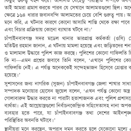
কিছুই গুরুত্ব বহন করে। আদালত যেহেতু পরিস্থিতি সম্পর্কে অব
তাই আমরা প্রমাণ করতে পারব যে সেখানে আলামতগুলো ছিল। অ
ক্ষেত্রে ১৬৪ ধারার জবানবন্দি আলামতের চেয়ে বেশি গুরুত্ব পায়। 
মনে করি, এ ঘটনার কারণে কোনো আসামি শাস্তি থেকে রক্ষা পাবে
এবং বিচার প্রক্রিয়ায় কোনো ব্যাঘাত ঘটবে না।’
চাঁপাইনবাবগঞ্জ সদর মডেল থানার ভারপ্রাপ্ত কর্মকর্তা (ওসি) 
মতিউর রহমান জানান, এ ঘটনায় মামলা হয়েছে এবং জড়িতদের শনা
ও মালামাল উদ্ধারে পুলিশ কাজ করছে। পুলিশের কোনো গাফিলতি 
কি না—এমন প্রশ্নের জবাবে তিনি বলেন, ‘এখানে পুলিশের ক
গাফিলতি নেই। এ পর্যন্ত অনেককেই সন্দেহভাজন হিসেবে গ্রেপ্তার 
হয়েছে।’
সুশাসনের জন্য নাগরিক (সুজন) চাঁপাইনবাবগঞ্জ জেলা শাখার সাধ
সম্পাদক মনোয়ার হোসেন জুয়েল বলেন, ‘এখন পর্যন্ত কোনো অস্ত্র
গোলাবারুদ উদ্ধার করতে না পারাটা হতাশাজনক এবং পুলিশ প্রশাস
ব্যর্থতা। এই আগ্নেয়াস্ত্রগুলো নির্বাচনকেন্দ্রিক সহিংসতাসহ নানা অপকর
ব্যবহার হতে পারে, যা চাঁপাইনবাবগঞ্জ তথা দেশের আইনশৃঙ্
পরিস্থিতির অবনতি ঘটাবে।’
স্থানীয়রা মনে করছেন, অপরাধ দমন করতে হলে যেকোনো মূল্যে