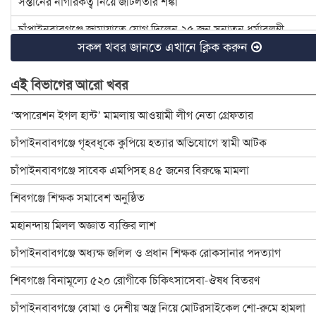
সন্তানের নাগরিকত্ব নিয়ে জটিলতার শঙ্কা
চাঁপাইনবাবগঞ্জে জামায়াতে যোগ দিলেন ২৫ জন সনাতন ধর্মাবলম্বী
সকল খবর জানতে এখানে ক্লিক করুন
চাঁপাইনবাবগঞ্জে বিটিসিএলের ৩৩ লাখ টাকা বকেয়া, মামলার সুপারিশ
এই বিভাগের আরো খবর
৪ হত্যা মামলার আসামি ইউপি চেয়ারম্যান টিপু সাময়িক বরখাস্ত
চাঁপাইনবাবগঞ্জে ডেঙ্গু প্রতিরোধে মশক নিধন কার্যক্রম শুরু
‘অপারেশন ইগল হান্ট’ মামলায় আওয়ামী লীগ নেতা গ্রেফতার
রাষ্ট্রপতি ও প্রধান উপদেষ্টার সঙ্গে সেনাপ্রধানের সাক্ষাৎ
চাঁপাইনবাবগঞ্জে গৃহবধূকে কুপিয়ে হত্যার অভিযোগে স্বামী আটক
ইসির নির্বাচনী রোডম্যাপে যা থাকছে
চাঁপাইনবাবগঞ্জে সাবেক এমপিসহ ৪৫ জনের বিরুদ্ধে মামলা
বাংলাদেশ জাতীয় অন্ধ কল্যাণ সমিতি চাঁপাইনবাবগঞ্জ শাখার নবনির্বাচিত
শিবগঞ্জে শিক্ষক সমাবেশ অনুষ্ঠিত
চাঁপাইনবাবগঞ্জে স্বেচ্ছাসেবক দলের মতবিনিময় সভা অনুষ্ঠিত
মহানন্দায় মিলল অজ্ঞাত ব্যক্তির লাশ
চাঁপাইনবাবগঞ্জে বিদ্যুৎস্পৃষ্টে প্রাণ গেলো মা-মেয়ের
চাঁপাইনবাবগঞ্জে অধ্যক্ষ জলিল ও প্রধান শিক্ষক রোকসানার পদত্যাগ
ডাকসু নির্বাচনে লড়ছেন চাঁপাইনবাবগঞ্জের ৯ শিক্ষার্থী
শিবগঞ্জে বিনামূল্যে ৫২০ রোগীকে চিকিৎসাসেবা-ঔষধ বিতরণ
চাঁপাইনবাবগঞ্জ ফোরামের ৩৯ সদস্য বিশিষ্ট কমিটি গঠন : সভাপতি বুলবুল
চাঁপাইনবাবগঞ্জে বোমা ও দেশীয় অস্ত্র নিয়ে মোটরসাইকেল শো-রুমে হামলা