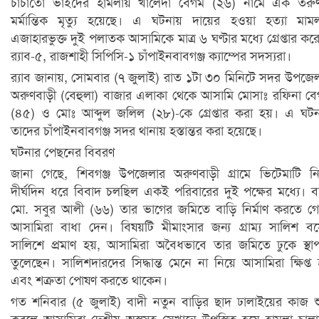
চাচাতো ভাইদের হামলায় খালেদা বেগম (২৬) নামে এক তরুণ
মর্মান্তিক মৃত্যু হয়েছে। এ ঘটনায় দায়ের হওয়া হত্যা মাম
এজাহারভুক্ত দুই পলাতক আসামিকে মাত্র ৬ ঘণ্টার মধ্যে গ্রেপ্তার কর
র‌্যাব-৫, রাজশাহী সিপিসি-১ চাঁপাইনবাবগঞ্জ ক্যাম্পের সদস্যরা।
র‌্যাব জানায়, সোমবার (৭ জুলাই) রাত ১টা ৩০ মিনিটে সদর উপজে
অরুণবাড়ী (বেহুলা) বাজার এলাকা থেকে আসামি মোসাঃ রফিনা ব
(৪৫) ও মোঃ আব্দুল জলিল (২৮)-কে গ্রেপ্তার করা হয়। এ ঘট
তাদের চাঁপাইনবাবগঞ্জ সদর থানায় হস্তান্তর করা হয়েছে।
ঘটনার পেছনের বিবরণ
জানা গেছে, শিবগঞ্জ উপজেলার অরুণবাড়ী গ্রামে ভিটেমাটি ন
দীর্ঘদিন ধরে বিবাদ চলছিল একই পরিবারের দুই পক্ষের মধ্যে। ব
মো. সবুর আলী (৬৬) তার ভাগের জমিতে বাড়ি নির্মাণ করতে গ
আসামিরা বাধা দেন। বিষয়টি মীমাংসার জন্য গ্রাম্য সালিশ ব
সালিশে প্রমাণ হয়, আসামিরা অবৈধভাবে তার জমিতে ঢুকে স্থা
তুলেছেন। সালিশদারদের সিদ্ধান্ত মেনে না নিয়ে আসামিরা ক্ষিপ্ত
এবং শত্রুতা পোষণ করতে থাকেন।
গত শনিবার (৫ জুলাই) বাদী নতুন বাড়ির ছাদ ঢালাইয়ের কাজ শ