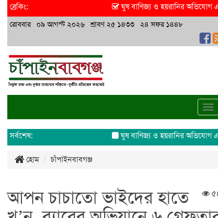
ব্রেকিং:
ঘুষ বাণিজ্য ও হয়রানির অভিযোগ এসিল্য
রোববার ০৯ আগস্ট ২০২৬ শ্রাবণ ২৫ ১৪৩৩ ২৪ সফর ১৪৪৮
To
na
সর্বশেষ:
ঘুষ বাণিজ্য ও হয়রানির অভিযোগ এসিল্য
হোম
চাঁপাইনবাবগঞ্জ
আপন চাচাতো ভাইদের হাতে
৫
খু’ন, র‌্যাবের অভিযানে ৬ গ্রেফতা