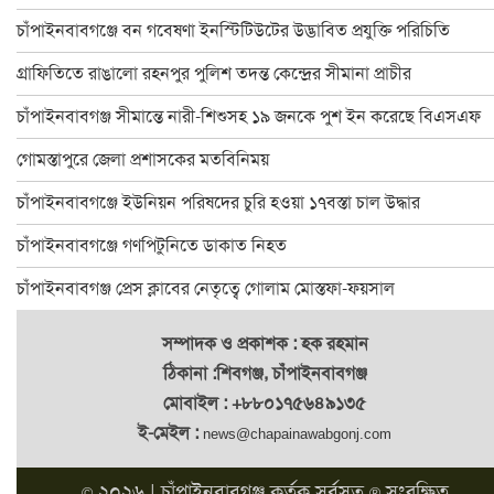
চাঁপাইনবাবগঞ্জে বানভাসি পরিবারের মাঝে ত্রাণ বিতরণ
চাঁপাইনবাবগঞ্জে বন গবেষণা ইনস্টিটিউটের উদ্ভাবিত প্রযুক্তি পরিচিতি
২৪ ঘণ্টায় চাঁপাইনবাবগঞ্জে পদ্মার পানি কমেছে ২৫ সেন্টিমিটার
গ্রাফিতিতে রাঙালো রহনপুর পুলিশ তদন্ত কেন্দ্রের সীমানা প্রাচীর
ঐতিহ্যের সাক্ষী ৫০০ বছরের পুরাতন সোনামসজিদ
চাঁপাইনবাবগঞ্জ সীমান্তে নারী-শিশুসহ ১৯ জনকে পুশ ইন করেছে বিএসএফ
চাঁপাইনবাবগঞ্জে অ্যাডভোকেসি প্লাটফরমের মানববন্ধন
গোমস্তাপুরে জেলা প্রশাসকের মতবিনিময়
চাঁপাইনবাবগঞ্জে পুকুর রক্ষার দাবিতে মানববন্ধন
চাঁপাইনবাবগঞ্জে ইউনিয়ন পরিষদের চুরি হওয়া ১৭বস্তা চাল উদ্ধার
চাঁপাইনবাবগঞ্জে ৬০০ পরিবার পেলো ত্রাণ
চাঁপাইনবাবগঞ্জে গণপিটুনিতে ডাকাত নিহত
চাঁপাইনবাবগঞ্জ-৩ আসনে বিএনপিতে এগিয়ে হারুন
চাঁপাইনবাবগঞ্জ প্রেস ক্লাবের নেতৃত্বে গোলাম মোস্তফা-ফয়সাল
চাঁপাইনবাবগঞ্জে পানি কমলেও দুর্ভোগ কমেনি, বন্ধ অর্ধশতাধিক শিক্ষা
সম্পাদক ও প্রকাশক : হক রহমান
ঠিকানা :শিবগঞ্জ, চাঁপাইনবাবগঞ্জ
মোবাইল : +৮৮০১৭৫৬৪৯১৩৫
ই-মেইল :
news@chapainawabgonj.com
২০২৬ |
চাঁপাইনবাবগঞ্জ
কর্তৃক সর্বসত্ব
সংরক্ষিত
©
®