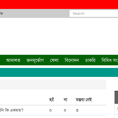
৪৮
আদালত
জনদূর্ভোগ
খেলা
বিনোদন
চাকরি
বিবিধ স
হ্যাঁ
না
মন্তব্য নেই
আপনি কি একমত?
০
০
৩