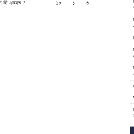
পনি কী একমত ?
১০
১
৩