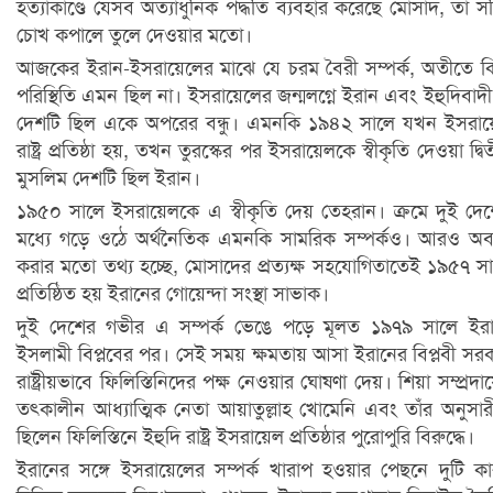
হত্যাকাণ্ডে যেসব অত্যাধুনিক পদ্ধতি ব্যবহার করেছে মোসাদ, তা সত
চোখ কপালে তুলে দেওয়ার মতো।
আজকের ইরান-ইসরায়েলের মাঝে যে চরম বৈরী সম্পর্ক, অতীতে কিন
পরিস্থিতি এমন ছিল না। ইসরায়েলের জন্মলগ্নে ইরান এবং ইহুদিবাদ
দেশটি ছিল একে অপরের বন্ধু। এমনকি ১৯৪২ সালে যখন ইসরা
রাষ্ট্র প্রতিষ্ঠা হয়, তখন তুরস্কের পর ইসরায়েলকে স্বীকৃতি দেওয়া দ্বি
মুসলিম দেশটি ছিল ইরান।
১৯৫০ সালে ইসরায়েলকে এ স্বীকৃতি দেয় তেহরান। ক্রমে দুই দে
মধ্যে গড়ে ওঠে অর্থনৈতিক এমনকি সামরিক সম্পর্কও। আরও অ
করার মতো তথ্য হচ্ছে, মোসাদের প্রত্যক্ষ সহযোগিতাতেই ১৯৫৭ স
প্রতিষ্ঠিত হয় ইরানের গোয়েন্দা সংস্থা সাভাক।
দুই দেশের গভীর এ সম্পর্ক ভেঙে পড়ে মূলত ১৯৭৯ সালে ইর
ইসলামী বিপ্লবের পর। সেই সময় ক্ষমতায় আসা ইরানের বিপ্লবী সর
রাষ্ট্রীয়ভাবে ফিলিস্তিনিদের পক্ষ নেওয়ার ঘোষণা দেয়। শিয়া সম্প্রদা
তৎকালীন আধ্যাত্মিক নেতা আয়াতুল্লাহ খোমেনি এবং তাঁর অনুসার
ছিলেন ফিলিস্তিনে ইহুদি রাষ্ট্র ইসরায়েল প্রতিষ্ঠার পুরোপুরি বিরুদ্ধে।
ইরানের সঙ্গে ইসরায়েলের সম্পর্ক খারাপ হওয়ার পেছনে দুটি ক