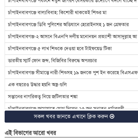
চাঁপাইনবাবগঞ্জে পর্যটনে নতুন জাগরণ বেসরকারি উদ্যোগে বদলে যাচ্ছে দ
চাঁপাইনবাবগঞ্জে বাল্যবিবাহ: কিশোরী থাকতেই শিশুর মা
চাঁপাইনবাবগঞ্জে ডিবি পুলিশের অভিযানে হেরোইনসহ ১ জন গ্রেফতার
চাঁপাইনবাবগঞ্জ-২ আসনে বিএনপি দলীয় মনোনয়ন প্রত্যাশী আসাদুল্লাহ আ
চাঁপাইনবাবগঞ্জে ৫ লাখ শিশুকে দেওয়া হবে টাইফয়েড টিকা
ভারতীয় স্মার্ট ফোন জব্দ, বিজিবির বিরুদ্ধে অপপ্রচার
চাঁপাইনবাবগঞ্জ সীমান্তে নারী-শিশুসহ ১৯ জনকে পুশ ইন করেছে বিএসএফ
এক বছরেও উদ্ধার হয়নি অস্ত্র-গুলি
সন্তানের নাগরিকত্ব নিয়ে জটিলতার শঙ্কা
চাঁপাইনবাবগঞ্জে জামায়াতে যোগ দিলেন ২৫ জন সনাতন ধর্মাবলম্বী
সকল খবর জানতে এখানে ক্লিক করুন
চাঁপাইনবাবগঞ্জে বিটিসিএলের ৩৩ লাখ টাকা বকেয়া, মামলার সুপারিশ
এই বিভাগের আরো খবর
৪ হত্যা মামলার আসামি ইউপি চেয়ারম্যান টিপু সাময়িক বরখাস্ত