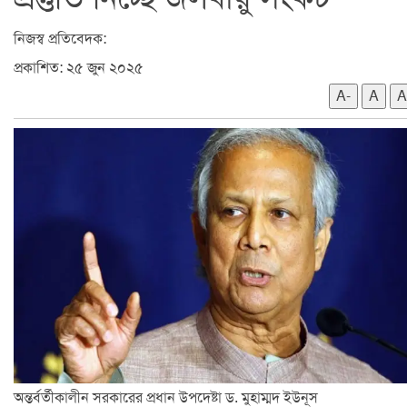
নিজস্ব প্রতিবেদক:
প্রকাশিত: ২৫ জুন ২০২৫
A-
A
A
অন্তর্বর্তীকালীন সরকারের প্রধান উপদেষ্টা ড. মুহাম্মদ ইউনূস