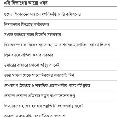
এই বিভাগের আরো খবর
৪ হত্যা মামলার আসামি ইউপি চেয়ারম্যান টিপু সাময়িক বরখাস্ত
চাঁপাইনবাবগঞ্জে ডেঙ্গু প্রতিরোধে মশক নিধন কার্যক্রম শুরু
গুমের শিকারদের সন্ধানে গণবিজ্ঞপ্তি জারি কমিশনের
রাষ্ট্রপতি ও প্রধান উপদেষ্টার সঙ্গে সেনাপ্রধানের সাক্ষাৎ
শিল্পাঞ্চলে ফিরেছে কর্মচাঞ্চল্য
ইসির নির্বাচনী রোডম্যাপে যা থাকছে
সংকট কাটাতে নজর বিদেশি সহায়তায়
বাংলাদেশ জাতীয় অন্ধ কল্যাণ সমিতি চাঁপাইনবাবগঞ্জ শাখার নবনির্বাচিত
বিমানবন্দরে আসিফের ব্যাগে অ্যামোনেশনসহ ম্যাগাজিন, ব্যাখ্যা দিলেন
চাঁপাইনবাবগঞ্জে স্বেচ্ছাসেবক দলের মতবিনিময় সভা অনুষ্ঠিত
জিন ব্যাংক প্রতিষ্ঠা করবে সরকার
চাঁপাইনবাবগঞ্জে বিদ্যুৎস্পৃষ্টে প্রাণ গেলো মা-মেয়ের
ডলারের বাজারে কোনো অস্থিরতা নেই
ডাকসু নির্বাচনে লড়ছেন চাঁপাইনবাবগঞ্জের ৯ শিক্ষার্থী
হত্যা মামলা থেকে সাংবাদিকদের অব্যাহতি দিন
চাঁপাইনবাবগঞ্জ ফোরামের ৩৯ সদস্য বিশিষ্ট কমিটি গঠন : সভাপতি বুলবুল
দেশত্যাগ ঠেকাতে ৬ শতাধিক প্রভাবশালীর পাসপোর্ট ব্লকড
চাঁপাইনবাবগঞ্জে বানভাসি পরিবারের মাঝে ত্রাণ বিতরণ
দেয়ালে দেয়ালে প্রতিবাদ নতুন বাংলাদেশের স্বপ্ন
২৪ ঘণ্টায় চাঁপাইনবাবগঞ্জে পদ্মার পানি কমেছে ২৫ সেন্টিমিটার
দৈত্যাকারে হাজির হওয়ার প্রস্তুতি নিচ্ছে জলবায়ু সংকট
ঐতিহ্যের সাক্ষী ৫০০ বছরের পুরাতন সোনামসজিদ
তারুণ্যের রঙে রঙিন হয়ে উঠুক বাংলাদেশ