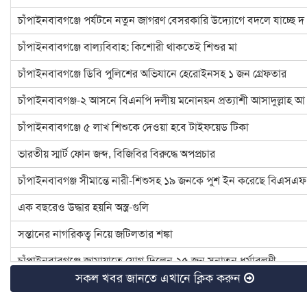
চাঁপাইনবাবগঞ্জে পর্যটনে নতুন জাগরণ বেসরকারি উদ্যোগে বদলে যাচ্ছে দ
চাঁপাইনবাবগঞ্জে বাল্যবিবাহ: কিশোরী থাকতেই শিশুর মা
চাঁপাইনবাবগঞ্জে ডিবি পুলিশের অভিযানে হেরোইনসহ ১ জন গ্রেফতার
চাঁপাইনবাবগঞ্জ-২ আসনে বিএনপি দলীয় মনোনয়ন প্রত্যাশী আসাদুল্লাহ আ
চাঁপাইনবাবগঞ্জে ৫ লাখ শিশুকে দেওয়া হবে টাইফয়েড টিকা
ভারতীয় স্মার্ট ফোন জব্দ, বিজিবির বিরুদ্ধে অপপ্রচার
চাঁপাইনবাবগঞ্জ সীমান্তে নারী-শিশুসহ ১৯ জনকে পুশ ইন করেছে বিএসএফ
এক বছরেও উদ্ধার হয়নি অস্ত্র-গুলি
সন্তানের নাগরিকত্ব নিয়ে জটিলতার শঙ্কা
চাঁপাইনবাবগঞ্জে জামায়াতে যোগ দিলেন ২৫ জন সনাতন ধর্মাবলম্বী
সকল খবর জানতে এখানে ক্লিক করুন
চাঁপাইনবাবগঞ্জে বিটিসিএলের ৩৩ লাখ টাকা বকেয়া, মামলার সুপারিশ