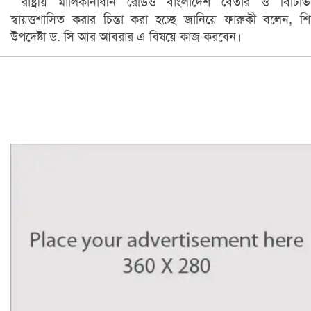
রাষ্ট্রীয় মালিকানাধীন রেডিও বাংলাদেশ বেতার ও বিটিভ
স্বায়ত্তশাসিত করার চিন্তা করা হচ্ছে জানিয়ে ফারুকী বলেন, শিক
উপদেষ্টা ড. সি আর আবরার এ বিষয়ে কাজ করবেন।