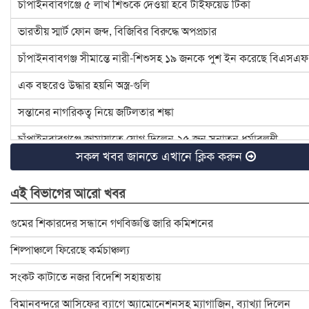
চাঁপাইনবাবগঞ্জে ৫ লাখ শিশুকে দেওয়া হবে টাইফয়েড টিকা
ভারতীয় স্মার্ট ফোন জব্দ, বিজিবির বিরুদ্ধে অপপ্রচার
চাঁপাইনবাবগঞ্জ সীমান্তে নারী-শিশুসহ ১৯ জনকে পুশ ইন করেছে বিএসএফ
এক বছরেও উদ্ধার হয়নি অস্ত্র-গুলি
সন্তানের নাগরিকত্ব নিয়ে জটিলতার শঙ্কা
চাঁপাইনবাবগঞ্জে জামায়াতে যোগ দিলেন ২৫ জন সনাতন ধর্মাবলম্বী
সকল খবর জানতে এখানে ক্লিক করুন
চাঁপাইনবাবগঞ্জে বিটিসিএলের ৩৩ লাখ টাকা বকেয়া, মামলার সুপারিশ
এই বিভাগের আরো খবর
৪ হত্যা মামলার আসামি ইউপি চেয়ারম্যান টিপু সাময়িক বরখাস্ত
চাঁপাইনবাবগঞ্জে ডেঙ্গু প্রতিরোধে মশক নিধন কার্যক্রম শুরু
গুমের শিকারদের সন্ধানে গণবিজ্ঞপ্তি জারি কমিশনের
রাষ্ট্রপতি ও প্রধান উপদেষ্টার সঙ্গে সেনাপ্রধানের সাক্ষাৎ
শিল্পাঞ্চলে ফিরেছে কর্মচাঞ্চল্য
ইসির নির্বাচনী রোডম্যাপে যা থাকছে
সংকট কাটাতে নজর বিদেশি সহায়তায়
বাংলাদেশ জাতীয় অন্ধ কল্যাণ সমিতি চাঁপাইনবাবগঞ্জ শাখার নবনির্বাচিত
বিমানবন্দরে আসিফের ব্যাগে অ্যামোনেশনসহ ম্যাগাজিন, ব্যাখ্যা দিলেন