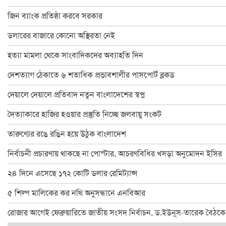
চাঁপাইনবাবগঞ্জে স্বেচ্ছাসেবক দলের মতবিনিময় সভা অনুষ্ঠিত
জিন ব্যাংক প্রতিষ্ঠা করবে সরকার
চাঁপাইনবাবগঞ্জে বিদ্যুৎস্পৃষ্টে প্রাণ গেলো মা-মেয়ের
ডলারের বাজারে কোনো অস্থিরতা নেই
ডাকসু নির্বাচনে লড়ছেন চাঁপাইনবাবগঞ্জের ৯ শিক্ষার্থী
হত্যা মামলা থেকে সাংবাদিকদের অব্যাহতি দিন
চাঁপাইনবাবগঞ্জ ফোরামের ৩৯ সদস্য বিশিষ্ট কমিটি গঠন : সভাপতি বুলবুল
দেশত্যাগ ঠেকাতে ৬ শতাধিক প্রভাবশালীর পাসপোর্ট ব্লকড
চাঁপাইনবাবগঞ্জে বানভাসি পরিবারের মাঝে ত্রাণ বিতরণ
দেয়ালে দেয়ালে প্রতিবাদ নতুন বাংলাদেশের স্বপ্ন
২৪ ঘণ্টায় চাঁপাইনবাবগঞ্জে পদ্মার পানি কমেছে ২৫ সেন্টিমিটার
দৈত্যাকারে হাজির হওয়ার প্রস্তুতি নিচ্ছে জলবায়ু সংকট
ঐতিহ্যের সাক্ষী ৫০০ বছরের পুরাতন সোনামসজিদ
তারুণ্যের রঙে রঙিন হয়ে উঠুক বাংলাদেশ
চাঁপাইনবাবগঞ্জে অ্যাডভোকেসি প্লাটফরমের মানববন্ধন
নির্বাচনী প্রচারণায় থাকছে না পোস্টার, আচরণবিধির খসড়া অনুমোদন ইসির
চাঁপাইনবাবগঞ্জে পুকুর রক্ষার দাবিতে মানববন্ধন
২৪ দিনে এসেছে ১৭২ কোটি ডলার রেমিট্যান্স
চাঁপাইনবাবগঞ্জে ৬০০ পরিবার পেলো ত্রাণ
৫ শিল্প মালিকের কর নথি অনুসন্ধানে এনবিআর
চাঁপাইনবাবগঞ্জ-৩ আসনে বিএনপিতে এগিয়ে হারুন
রোজার আগেই ফেব্রুয়ারিতে জাতীয় সংসদ নির্বাচন, ড.ইউনূস-তারেক বৈঠকে